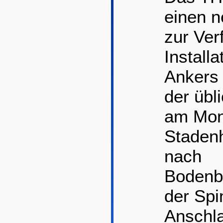
einen 
zur Ver
Install
Ankers
der übl
am Mon
Staden
nach
Bodenbe
der Spi
Anschla