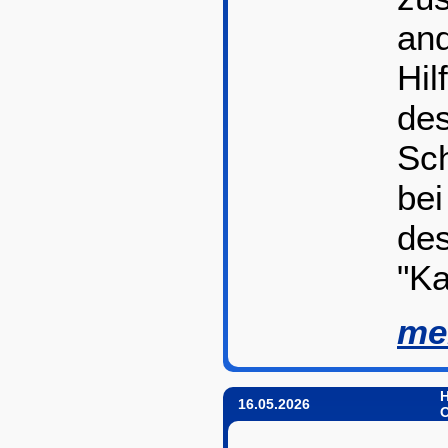
an
Hil
des
Sch
be
des
"Ka
me
H
16.05.2026
O