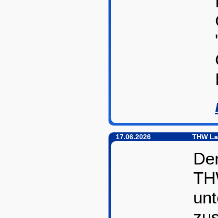
17.06.2026
THW Lau
De
TH
unt
zu