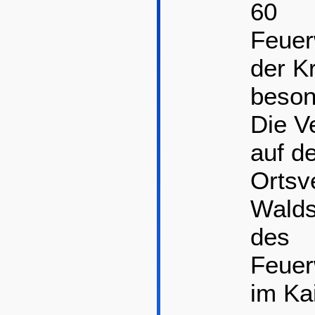
60
Feuer
der K
beson
Die V
auf d
Ortsv
Walds
des
Feuer
im Kai