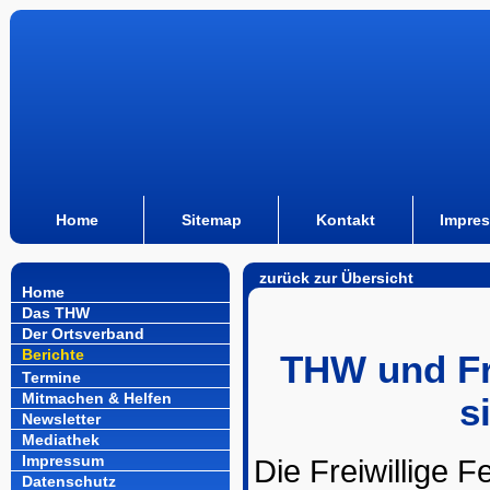
Home
Sitemap
Kontakt
Impre
zurück zur Übersicht
Home
Das THW
Der Ortsverband
Berichte
THW und Fr
Termine
Mitmachen & Helfen
s
Newsletter
Mediathek
Impressum
Die Freiwillige
Datenschutz