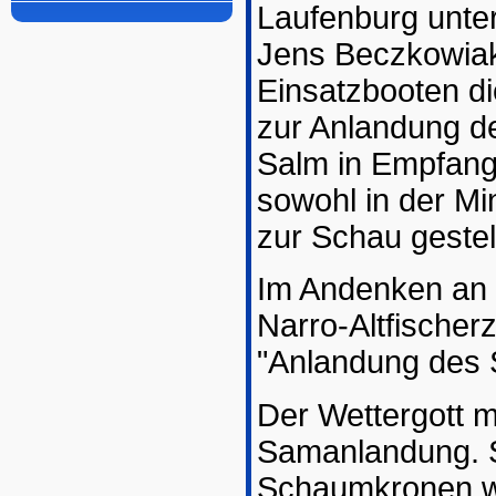
Laufenburg unte
Jens Beczkowiak
Einsatzbooten di
zur Anlandung d
Salm in Empfang
sowohl in der Mi
zur Schau gestel
Im Andenken an di
Narro-Altfischer
"Anlandung des 
Der Wettergott m
Samanlandung. S
Schaumkronen wa